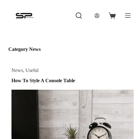
S
k
i
Shopping
p
cart
t
o
c
o
Category
News
n
t
e
n
News
,
Useful
t
How To Style A Console Table