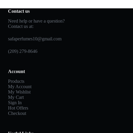
Contact us
Need help or have a question?
Contact us at:
safaperfumes10@gmail.com
(209) 279-8646
Account
Products
My Account
My Wishlist
My Cart
Sign In
Hot Offers
Checkout