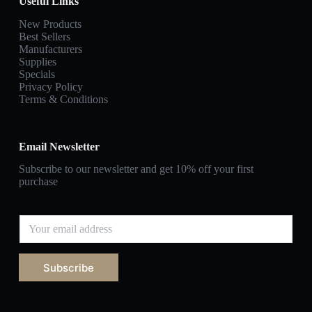
Useful Links
New Products
Best Sellers
Manufacturers
Supplies
Specials
Privacy Policy
Terms & Conditions
Email Newsletter
Subscribe to our newsletter and get 10% off your first
purchase
Subscribe